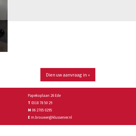
Dien uw aanvraag in »
Papekoplaan 26 Ede
T
0318 78 50 29
M
06 2705 0295
E
m.brouwer@klussenier.nl